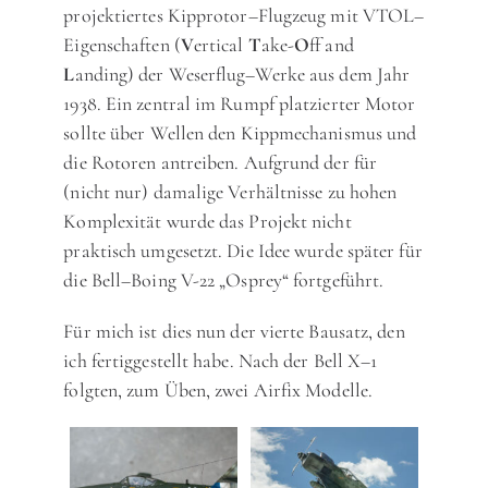
projektiertes Kipprotor–Flugzeug mit VTOL–
Eigenschaften (
V
ertical
T
ake-
O
ff and
L
anding) der Weserflug–Werke aus dem Jahr
1938. Ein zentral im Rumpf platzierter Motor
sollte über Wellen den Kippmechanismus und
die Rotoren antreiben. Aufgrund der für
(nicht nur) damalige Verhältnisse zu hohen
Komplexität wurde das Projekt nicht
praktisch umgesetzt. Die Idee wurde später für
die Bell–Boing V-22 „Osprey“ fortgeführt.
Für mich ist dies nun der vierte Bausatz, den
ich fertiggestellt habe. Nach der Bell X–1
folgten, zum Üben, zwei Airfix Modelle.