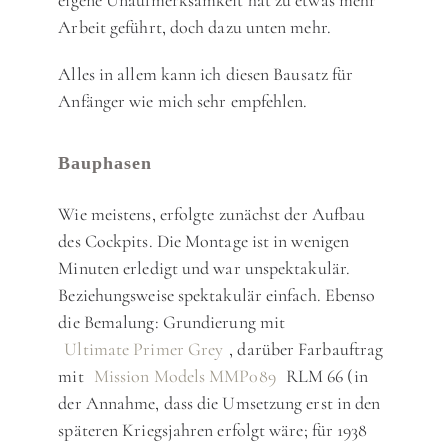
eigene Unaufmerksamkeit hat zu etwas mehr
Arbeit geführt, doch dazu unten mehr.
Alles in allem kann ich diesen Bausatz für
Anfänger wie mich sehr empfehlen.
Bauphasen
Wie meistens, erfolgte zunächst der Aufbau
des Cockpits. Die Montage ist in wenigen
Minuten erledigt und war unspektakulär.
Beziehungsweise spektakulär einfach. Ebenso
die Bemalung: Grundierung mit
Ultimate Primer Grey
, darüber Farbauftrag
mit
Mission Models MMP089
RLM 66 (in
der Annahme, dass die Umsetzung erst in den
späteren Kriegsjahren erfolgt wäre; für 1938