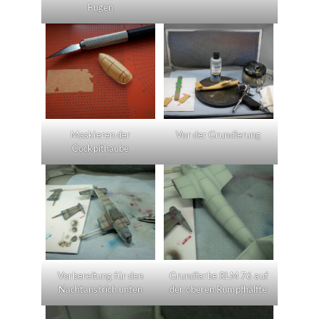
Fugen
Maskieren der
Vor der Grundierung
Cockpithaube
Vorbereitung für den
Grundfarbe RLM 76 auf
Nachtanstrich unten
der oberen Rumpfhälfte