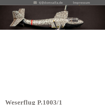
Skip
tj@domsalla.de
Impressum
to
content
Weserflug P.1003/1