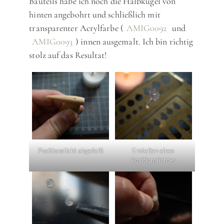
Bauteils habe ich noch die Halbkugel von
hinten angebohrt und schließlich mit
transparenter Acrylfarbe (
AMIG0092
und
AMIG0093
) innen ausgemalt. Ich bin richtig
stolz auf das Resultat!
Positionslicht abgefeilt
Erstellen eines
Positionslichtes