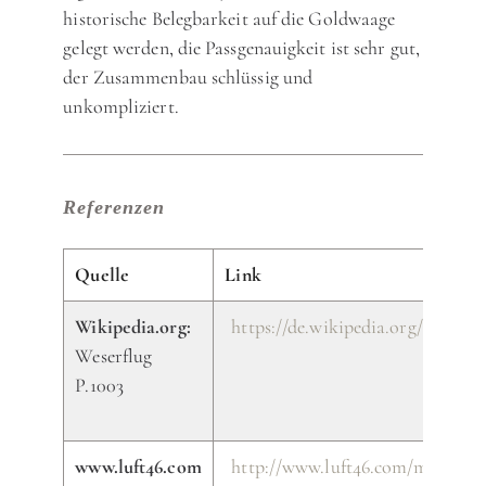
historische Belegbarkeit auf die Goldwaage
gelegt werden, die Passgenauigkeit ist sehr gut,
der Zusammenbau schlüssig und
unkompliziert.
Referenzen
Quelle
Link
Wikipedia.org:
https://de.wikipedia.org/wiki/We
Weserflug
P.1003
www.luft46.com
http://www.luft46.com/misc/wes