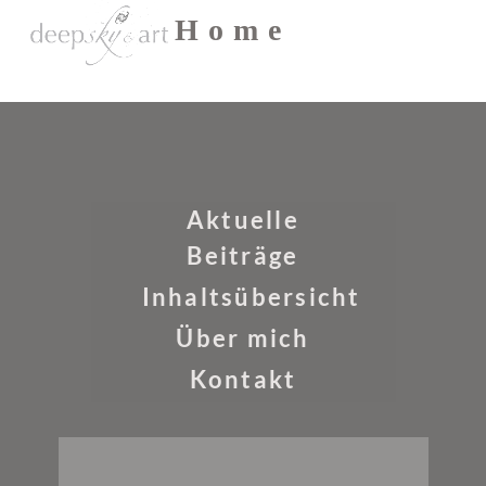
Skip
Open
Close
H o m e
to
mobile
mobile
content
menu
menu
Aktuelle
Beiträge
Inhaltsübersicht
Über mich
Kontakt