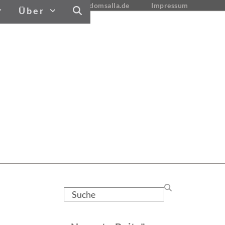
tj@domsalla.de
Impressum
Über
Search