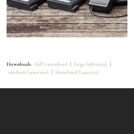
Downloads
:
full (1200x800)
|
large (980x654)
|
medium (300x200)
|
thumbnail (240x210)