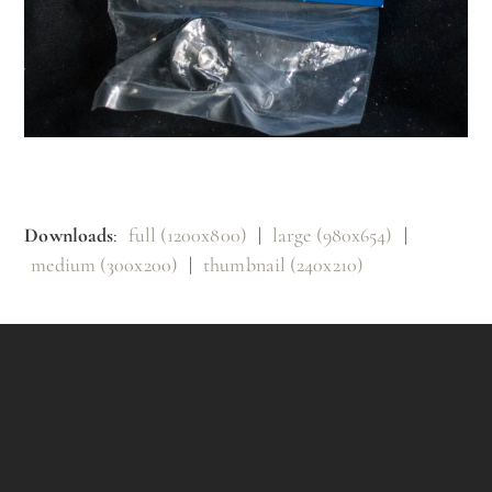
Downloads
:
full (1200x800)
|
large (980x654)
|
medium (300x200)
|
thumbnail (240x210)