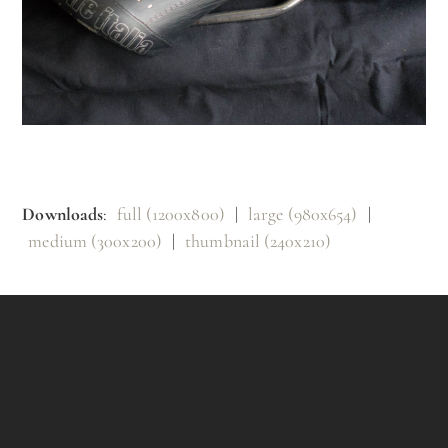
Downloads
:
full (1200x800)
|
large (980x654)
|
medium (300x200)
|
thumbnail (240x210)