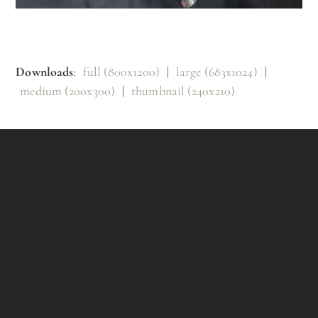
Downloads
:
full (800x1200)
|
large (683x1024)
|
medium (200x300)
|
thumbnail (240x210)